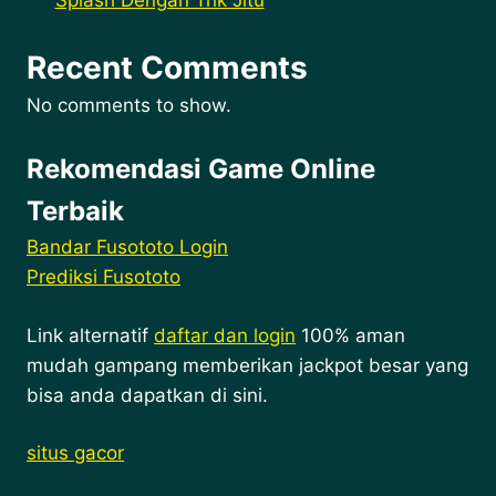
Splash Dengan Trik Jitu
Recent Comments
No comments to show.
Rekomendasi Game Online
Terbaik
Bandar Fusototo Login
Prediksi Fusototo
Link alternatif
daftar dan login
100% aman
mudah gampang memberikan jackpot besar yang
bisa anda dapatkan di sini.
situs gacor