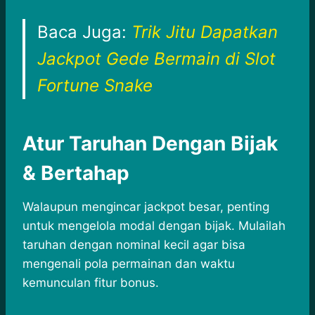
Baca Juga:
Trik Jitu Dapatkan
Jackpot Gede Bermain di Slot
Fortune Snake
Atur Taruhan Dengan Bijak
& Bertahap
Walaupun mengincar jackpot besar, penting
untuk mengelola modal dengan bijak. Mulailah
taruhan dengan nominal kecil agar bisa
mengenali pola permainan dan waktu
kemunculan fitur bonus.