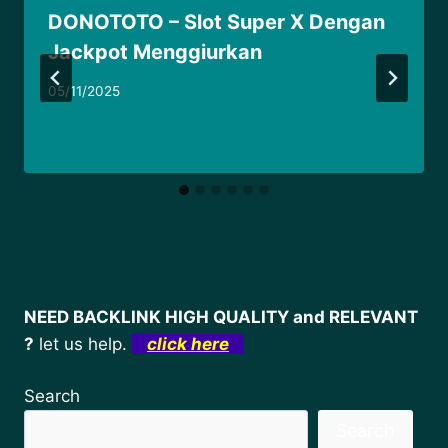
DONOTOTO – Slot Super X Dengan
Jackpot Menggiurkan
05/11/2025
NEED BACKLINK HIGH QUALITY and RELEVANT
?
let us help.
click here
Search
Search