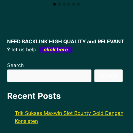
NEED BACKLINK HIGH QUALITY and RELEVANT
?
let us help.
click here
Search
Search
Recent Posts
Trik Sukses Maxwin Slot Bounty Gold Dengan
Konsisten