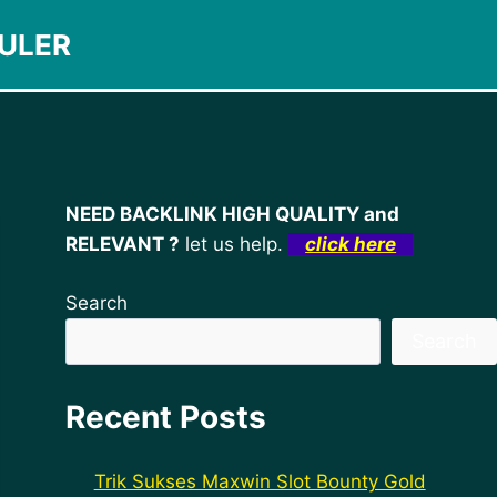
ULER
NEED BACKLINK HIGH QUALITY and
RELEVANT ?
let us help.
click here
Search
Search
Recent Posts
Trik Sukses Maxwin Slot Bounty Gold