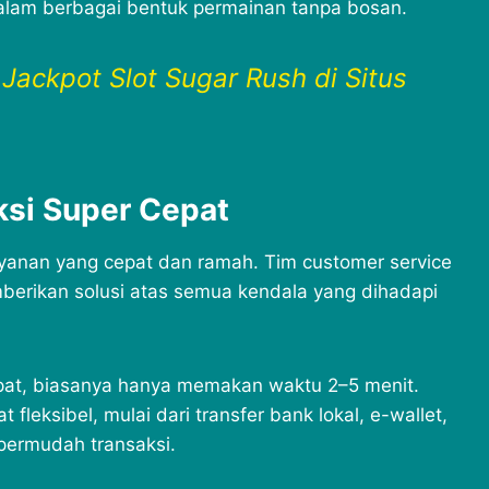
lam berbagai bentuk permainan tanpa bosan.
ackpot Slot Sugar Rush di Situs
ksi Super Cepat
yanan yang cepat dan ramah. Tim customer service
erikan solusi atas semua kendala yang dihadapi
epat, biasanya hanya memakan waktu 2–5 menit.
leksibel, mulai dari transfer bank lokal, e-wallet,
permudah transaksi.