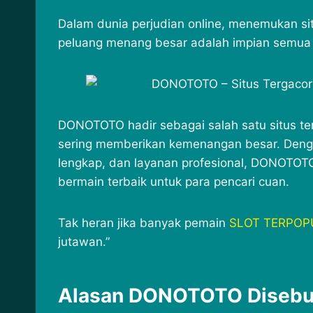
h
a
e
e
k
i
a
c
s
l
y
n
Dalam dunia perjudian online, menemukan 
t
e
s
e
p
e
peluang menang besar adalah impian semua
s
b
e
g
e
A
o
n
r
p
o
g
a
p
k
e
m
r
DONOTOTO hadir sebagai salah satu situs t
sering memberikan kemenangan besar. Denga
lengkap, dan layanan profesional, DONOTOT
bermain terbaik untuk para pencari cuan.
Tak heran jika banyak pemain
SLOT TERPOP
jutawan.”
Alasan DONOTOTO Disebut