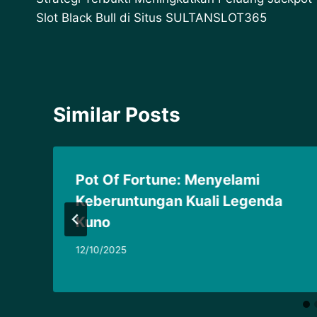
navigation
Slot Black Bull di Situs SULTANSLOT365
Similar Posts
Pot Of Fortune: Menyelami
Keberuntungan Kuali Legenda
Kuno
12/10/2025