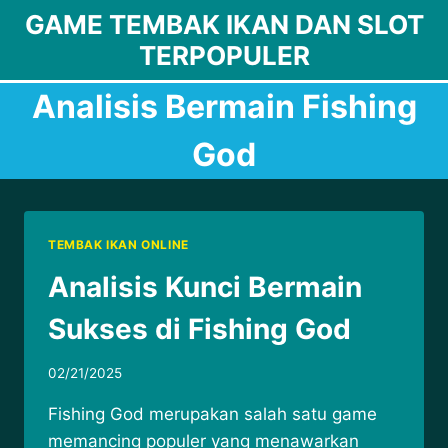
Skip
GAME TEMBAK IKAN DAN SLOT
to
TERPOPULER
content
Analisis Bermain Fishing
God
TEMBAK IKAN ONLINE
Analisis Kunci Bermain
Sukses di Fishing God
02/21/2025
Fishing God merupakan salah satu game
memancing populer yang menawarkan