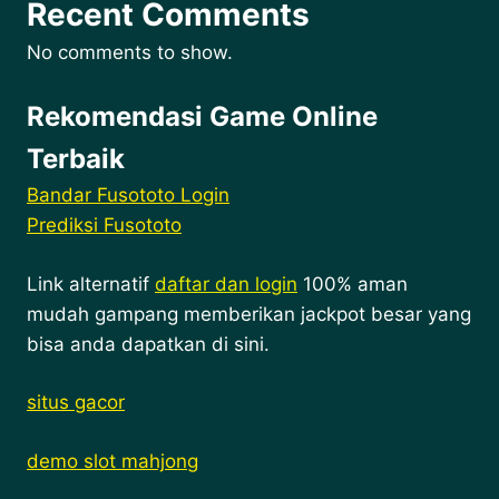
Recent Comments
No comments to show.
Rekomendasi Game Online
Terbaik
Bandar Fusototo Login
Prediksi Fusototo
Link alternatif
daftar dan login
100% aman
mudah gampang memberikan jackpot besar yang
bisa anda dapatkan di sini.
situs gacor
demo slot mahjong