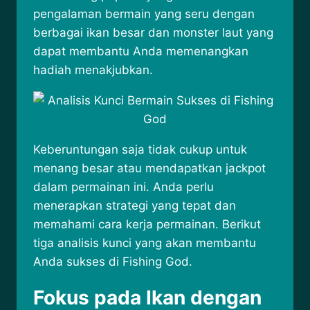
pengalaman bermain yang seru dengan
berbagai ikan besar dan monster laut yang
dapat membantu Anda memenangkan
hadiah menakjubkan.
Keberuntungan saja tidak cukup untuk
menang besar atau mendapatkan jackpot
dalam permainan ini. Anda perlu
menerapkan strategi yang tepat dan
memahami cara kerja permainan. Berikut
tiga analisis kunci yang akan membantu
Anda sukses di Fishing God.
Fokus pada Ikan dengan