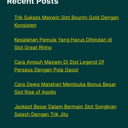
Recent Posts
Trik Sukses Maxwin Slot Bounty Gold Dengan
Konsisten
Kesalahan Pemula Yang Harus Dihindari di
Slot Great Rhino
Cara Ampuh Maxwin Di Slot Legend Of
Perseus Dengan Pola Gacor
Cara Dewa Matahari Membuka Bonus Besar
Slot Rise of Apollo
Jackpot Besar Dalam Bermain Slot Songkran
Splash Dengan Trik Jitu