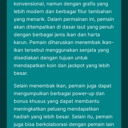
konvensional, namun dengan grafis yang
lebih modern dan berbagai fitur tambahan
yang menarik. Dalam permainan ini, pemain
akan ditempatkan di dasar laut yang penuh
dengan berbagai jenis ikan dan harta
karun. Pemain diharuskan menembak ikan-
ikan tersebut menggunakan senjata yang
disediakan dengan tujuan untuk
mendapatkan koin dan jackpot yang lebih
besar.
Selain menembak ikan, pemain juga dapat
mengumpulkan berbagai power-up dan
bonus khusus yang dapat membantu
meningkatkan peluang mendapatkan
hadiah yang lebih besar. Selain itu, pemain
juga bisa berkolaborasi dengan pemain lain