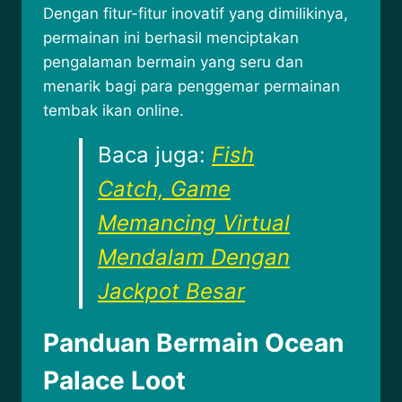
Dengan fitur-fitur inovatif yang dimilikinya,
permainan ini berhasil menciptakan
pengalaman bermain yang seru dan
menarik bagi para penggemar permainan
tembak ikan online.
Baca juga:
Fish
Catch, Game
Memancing Virtual
Mendalam Dengan
Jackpot Besar
Panduan Bermain Ocean
Palace Loot