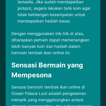
tersedia. Jika sudah mendapatkan
jackpot, segera lakukan tarik koin agar
tidak kehilangan kesempatan untuk
mendapatkan hadiah besar.
Dengan menggunakan trik-trik di atas,
diharapkan pemain dapat memenangkan
lebih banyak koin dan hadiah dalam
bermain tembak ikan online ini.
Sensasi Bermain yang
Mempesona
Sensasi bermain tembak ikan online di
Ocean Palace Loot adalah pengalaman
menarik yang menggabungkan antara