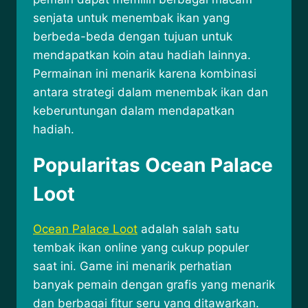
senjata untuk menembak ikan yang
berbeda-beda dengan tujuan untuk
mendapatkan koin atau hadiah lainnya.
Permainan ini menarik karena kombinasi
antara strategi dalam menembak ikan dan
keberuntungan dalam mendapatkan
hadiah.
Popularitas Ocean Palace
Loot
Ocean Palace Loot
adalah salah satu
tembak ikan online yang cukup populer
saat ini. Game ini menarik perhatian
banyak pemain dengan grafis yang menarik
dan berbagai fitur seru yang ditawarkan.