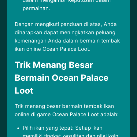
permainan.
Dengan mengikuti panduan di atas, Anda
diharapkan dapat meningkatkan peluang
kemenangan Anda dalam bermain tembak
ikan online Ocean Palace Loot.
Trik Menang Besar
Bermain Ocean Palace
Loot
Trik menang besar bermain tembak ikan
online di game Ocean Palace Loot adalah:
Pilih ikan yang tepat: Setiap ikan
memiliki tingkat kesulitan dan nilai koin