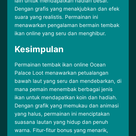
lain untuk mendapatkan hadiah besar.
Dengan grafis yang menakjubkan dan efek
suara yang realistis. Permainan ini
menawarkan pengalaman bermain tembak
ikan online yang seru dan menghibur.
Kesimpulan
Permainan tembak ikan online Ocean
Palace Loot menawarkan petualangan
bawah laut yang seru dan mendebarkan, di
mana pemain menembak berbagai jenis
ikan untuk mendapatkan koin dan hadiah.
Dengan grafik yang memukau dan animasi
yang halus, permainan ini menciptakan
suasana lautan yang hidup dan penuh
warna. Fitur-fitur bonus yang menarik,