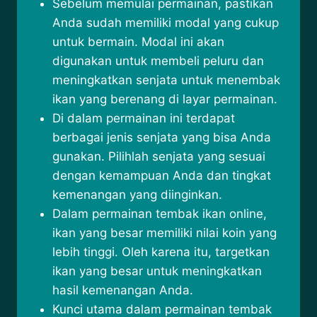
Sebelum memulai permainan, pastikan
Anda sudah memiliki modal yang cukup
untuk bermain. Modal ini akan
digunakan untuk membeli peluru dan
meningkatkan senjata untuk menembak
ikan yang berenang di layar permainan.
Di dalam permainan ini terdapat
berbagai jenis senjata yang bisa Anda
gunakan. Pilihlah senjata yang sesuai
dengan kemampuan Anda dan tingkat
kemenangan yang diinginkan.
Dalam permainan tembak ikan online,
ikan yang besar memiliki nilai koin yang
lebih tinggi. Oleh karena itu, targetkan
ikan yang besar untuk meningkatkan
hasil kemenangan Anda.
Kunci utama dalam permainan tembak