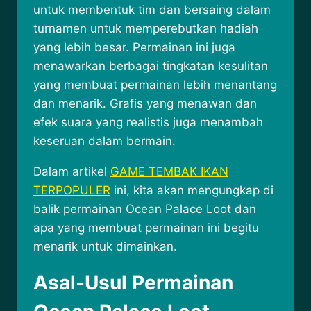
untuk membentuk tim dan bersaing dalam
turnamen untuk memperebutkan hadiah
yang lebih besar. Permainan ini juga
menawarkan berbagai tingkatan kesulitan
yang membuat permainan lebih menantang
dan menarik. Grafis yang menawan dan
efek suara yang realistis juga menambah
keseruan dalam bermain.
Dalam artikel
GAME TEMBAK IKAN
TERPOPULER
ini, kita akan mengungkap di
balik permainan Ocean Palace Loot dan
apa yang membuat permainan ini begitu
menarik untuk dimainkan.
Asal-Usul Permainan