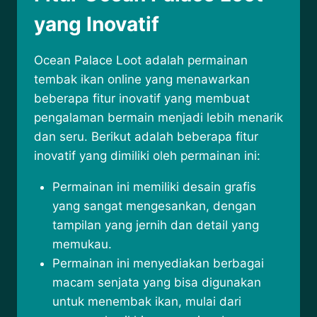
yang Inovatif
Ocean Palace Loot adalah permainan
tembak ikan online yang menawarkan
beberapa fitur inovatif yang membuat
pengalaman bermain menjadi lebih menarik
dan seru. Berikut adalah beberapa fitur
inovatif yang dimiliki oleh permainan ini:
Permainan ini memiliki desain grafis
yang sangat mengesankan, dengan
tampilan yang jernih dan detail yang
memukau.
Permainan ini menyediakan berbagai
macam senjata yang bisa digunakan
untuk menembak ikan, mulai dari