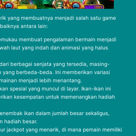
rik yang membuatnya menjadi salah satu game
baiknya antara lain:
memukau membuat pengalaman bermain menjadi
bawah laut yang indah dan animasi yang halus
dari berbagai senjata yang tersedia, masing-
yang berbeda-beda. Ini memberikan variasi
mainan menjadi lebih menantang.
ikan spesial yang muncul di layar. Ikan-ikan ini
mberikan kesempatan untuk memenangkan hadiah
enembak ikan dalam jumlah besar sekaligus,
 hadiah besar.
ur jackpot yang menarik, di mana pemain memiliki