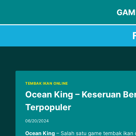
Skip
GAME
to
content
TEMBAK IKAN ONLINE
Ocean King – Keseruan B
Terpopuler
06/20/2024
Ocean King
– Salah satu game tembak ikan o