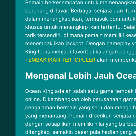
Pemain berkesempatan untuk memenangkan 
berenang di layar. Berbagai senjata dan it
dalam menangkap ikan, termasuk bom untuk 
khusus untuk menangkap ikan tertentu. Selain
tarik tersendiri, di mana pemain memiliki 
menembak ikan jackpot. Dengan gameplay 
King terus menjadi favorit di kalangan peng
TEMBAK IKAN TERPOPULER
akan memberikan
Mengenal Lebih Jauh Oce
Ocean King adalah salah satu game tembak ik
online. Dikembangkan oleh perusahaan game
pengalaman bermain yang seru dan menghib
yang menantang. Pemain diberikan senjata u
dengan setiap ikan memiliki nilai yang berb
ditangkap, semakin besar pula hadiah yang a