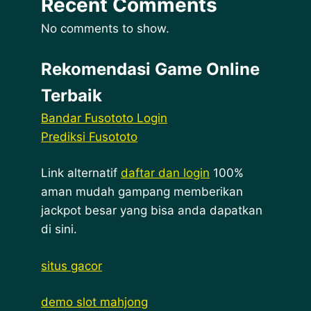
Recent Comments
No comments to show.
Rekomendasi Game Online
Terbaik
Bandar Fusototo Login
Prediksi Fusototo
Link alternatif
daftar dan login
100%
aman mudah gampang memberikan
jackpot besar yang bisa anda dapatkan
di sini.
situs gacor
demo slot mahjong