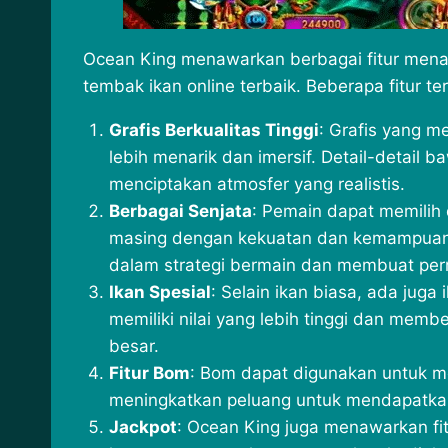
Ocean King menawarkan berbagai fitur mena
tembak ikan online terbaik. Beberapa fitur ter
Grafis Berkualitas Tinggi
: Grafis yang 
lebih menarik dan imersif. Detail-detail 
menciptakan atmosfer yang realistis.
Berbagai Senjata
: Pemain dapat memilih 
masing dengan kekuatan dan kemampuan 
dalam strategi bermain dan membuat per
Ikan Spesial
: Selain ikan biasa, ada juga 
memiliki nilai yang lebih tinggi dan me
besar.
Fitur Bom
: Bom dapat digunakan untuk m
meningkatkan peluang untuk mendapatkan
Jackpot
: Ocean King juga menawarkan fit