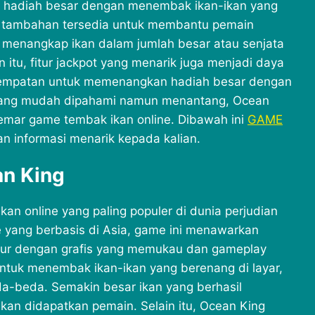
hadiah besar dengan menembak ikan-ikan yang
em tambahan tersedia untuk membantu pemain
menangkap ikan dalam jumlah besar atau senjata
 itu, fitur jackpot yang menarik juga menjadi daya
kesempatan untuk memenangkan hadiah besar dengan
yang mudah dipahami namun menantang, Ocean
gemar game tembak ikan online. Dibawah ini
GAME
 informasi menarik kepada kalian.
an King
an online yang paling populer di dunia perjudian
 yang berbasis di Asia, game ini menawarkan
ur dengan grafis yang memukau dan gameplay
ntuk menembak ikan-ikan yang berenang di layar,
eda-beda. Semakin besar ikan yang berhasil
kan didapatkan pemain. Selain itu, Ocean King