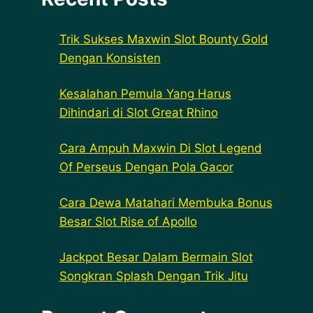
Trik Sukses Maxwin Slot Bounty Gold
Dengan Konsisten
Kesalahan Pemula Yang Harus
Dihindari di Slot Great Rhino
Cara Ampuh Maxwin Di Slot Legend
Of Perseus Dengan Pola Gacor
Cara Dewa Matahari Membuka Bonus
Besar Slot Rise of Apollo
Jackpot Besar Dalam Bermain Slot
Songkran Splash Dengan Trik Jitu