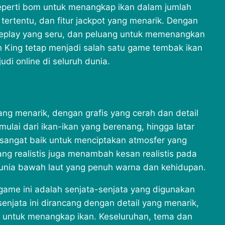
eperti bom untuk menangkap ikan dalam jumlah
tertentu, dan fitur jackpot yang menarik. Dengan
eplay yang seru, dan peluang untuk memenangkan
n King tetap menjadi salah satu game tembak ikan
udi online di seluruh dunia.
g menarik, dengan grafis yang cerah dan detail
lai dari ikan-ikan yang berenang, hingga latar
 sangat baik untuk menciptakan atmosfer yang
ang realistis juga menambah kesan realistis pada
unia bawah laut yang penuh warna dan kehidupan.
ri game ini adalah senjata-senjata yang digunakan
njata ini dirancang dengan detail yang menarik,
an untuk menangkap ikan. Keseluruhan, tema dan