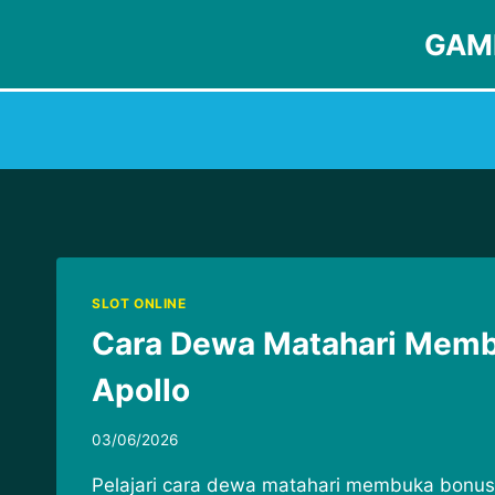
Skip
GAME
to
content
SLOT ONLINE
Cara Dewa Matahari Membu
Apollo
03/06/2026
Pelajari cara dewa matahari membuka bonus 