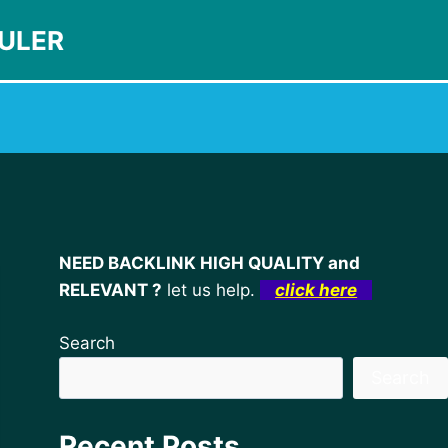
ULER
NEED BACKLINK HIGH QUALITY and
RELEVANT ?
let us help.
click here
Search
Search
Recent Posts