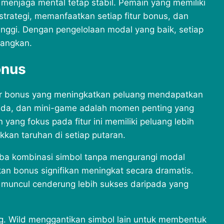
menjaga mental tetap stabil. Pemain yang memiliki
trategi, memanfaatkan setiap fitur bonus, dan
nggi. Dengan pengelolaan modal yang baik, setiap
nangkan.
onus
tur bonus yang meningkatkan peluang mendapatkan
anda, dan mini-game adalah momen penting yang
ang fokus pada fitur ini memiliki peluang lebih
kkan taruhan di setiap putaran.
ba kombinasi simbol tanpa mengurangi modal
tkan bonus signifikan meningkat secara dramatis.
 muncul cenderung lebih sukses daripada yang
ng. Wild menggantikan simbol lain untuk membentuk