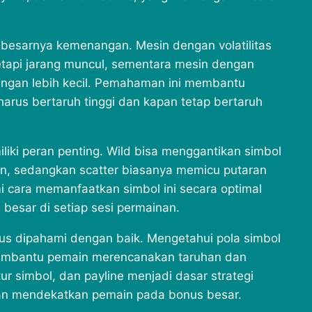
 besarnya kemenangan. Mesin dengan volatilitas
tapi jarang muncul, sementara mesin dengan
angan lebih kecil. Pemahaman ini membantu
arus bertaruh tinggi dan kapan tetap bertaruh
iliki peran penting. Wild bisa menggantikan simbol
n, sedangkan scatter biasanya memicu putaran
i cara memanfaatkan simbol ini secara optimal
esar di setiap sesi permainan.
arus dipahami dengan baik. Mengetahui pola simbol
mbantu pemain merencanakan taruhan dan
tur simbol, dan payline menjadi dasar strategi
aran mendekatkan pemain pada bonus besar.