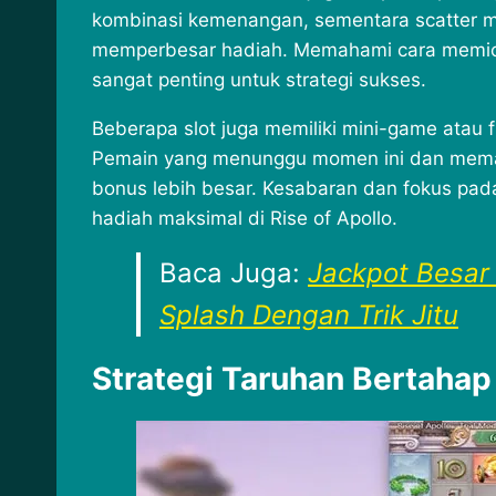
kombinasi kemenangan, sementara scatter me
memperbesar hadiah. Memahami cara memicu
sangat penting untuk strategi sukses.
Beberapa slot juga memiliki mini-game atau 
Pemain yang menunggu momen ini dan mema
bonus lebih besar. Kesabaran dan fokus pad
hadiah maksimal di Rise of Apollo.
Baca Juga:
Jackpot Besar
Splash Dengan Trik Jitu
Strategi Taruhan Bertahap