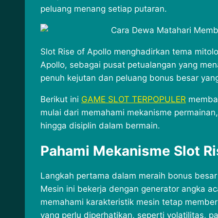
peluang menang setiap putaran.
Slot Rise of Apollo menghadirkan tema mitol
Apollo, sebagai pusat petualangan yang me
penuh kejutan dan peluang bonus besar ya
Berikut ini
GAME SLOT TERPOPULER
membaha
mulai dari memahami mekanisme permainan, 
hingga disiplin dalam bermain.
Pahami Mekanisme Slot Ris
Langkah pertama dalam meraih bonus besar 
Mesin ini bekerja dengan generator angka ac
memahami karakteristik mesin tetap memberi
yang perlu diperhatikan, seperti volatilitas,