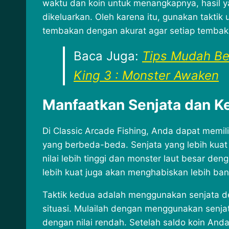
waktu dan koin untuk menangkapnya, hasil
dikeluarkan. Oleh karena itu, gunakan takti
tembakan dengan akurat agar setiap tembakan
Baca Juga:
Tips Mudah Be
King 3 : Monster Awaken
Manfaatkan Senjata dan K
Di Classic Arcade Fishing, Anda dapat memil
yang berbeda-beda. Senjata yang lebih ku
nilai lebih tinggi dan monster laut besar d
lebih kuat juga akan menghabiskan lebih ba
Taktik kedua adalah menggunakan senjata 
situasi. Mulailah dengan menggunakan senja
dengan nilai rendah. Setelah saldo koin And