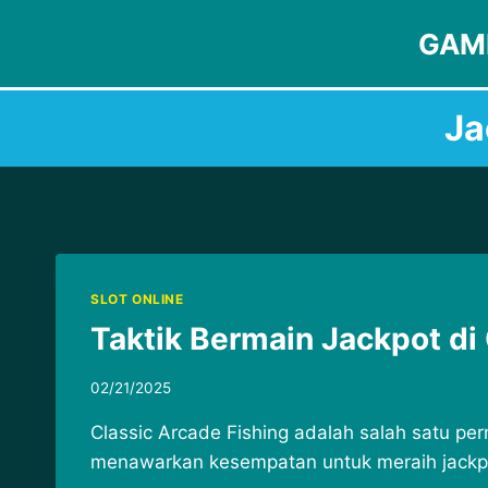
Skip
GAME
to
content
Ja
SLOT ONLINE
Taktik Bermain Jackpot di
02/21/2025
Classic Arcade Fishing adalah salah satu p
menawarkan kesempatan untuk meraih jackpot