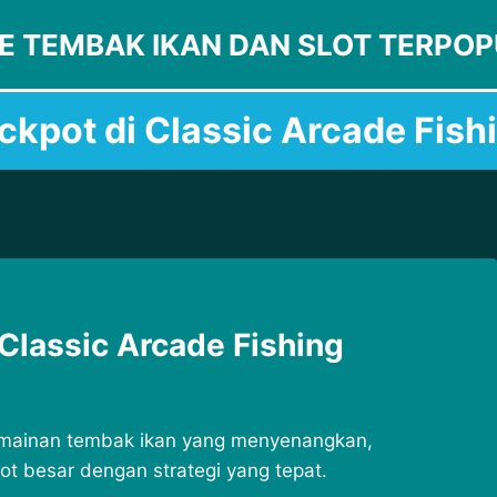
 TEMBAK IKAN DAN SLOT TERPOP
ckpot di Classic Arcade Fish
 Classic Arcade Fishing
ermainan tembak ikan yang menyenangkan,
 besar dengan strategi yang tepat.