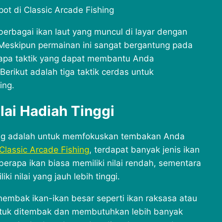
rbagai ikan laut yang muncul di layar dengan
Meskipun permainan ini sangat bergantung pada
apa taktik yang dapat membantu Anda
erikut adalah tiga taktik cerdas untuk
ing.
lai Hadiah Tinggi
ting adalah untuk memfokuskan tembakan Anda
Classic Arcade Fishing
, terdapat banyak jenis ikan
erapa ikan biasa memiliki nilai rendah, sementara
ki nilai yang jauh lebih tinggi.
mbak ikan-ikan besar seperti ikan raksasa atau
 untuk ditembak dan membutuhkan lebih banyak