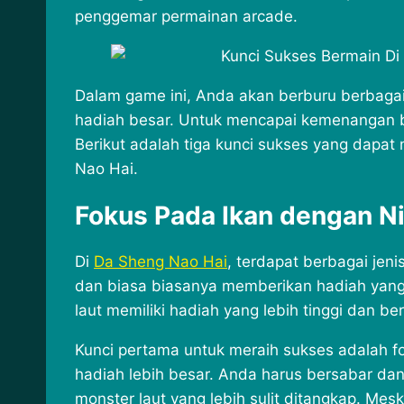
penggemar permainan arcade.
Dalam game ini, Anda akan berburu berbagai
hadiah besar. Untuk mencapai kemenangan be
Berikut adalah tiga kunci sukses yang dap
Nao Hai.
Fokus Pada Ikan dengan Ni
Di
Da Sheng Nao Hai
, terdapat berbagai jenis
dan biasa biasanya memberikan hadiah yang 
laut memiliki hadiah yang lebih tinggi dan b
Kunci pertama untuk meraih sukses adalah f
hadiah lebih besar. Anda harus bersabar d
monster laut yang lebih sulit ditangkap. Me