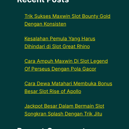
Trik Sukses Maxwin Slot Bounty Gold
Dengan Konsisten
Kesalahan Pemula Yang Harus
Dihindari di Slot Great Rhino
Cara Ampuh Maxwin Di Slot Legend
Of Perseus Dengan Pola Gacor
Cara Dewa Matahari Membuka Bonus
Besar Slot Rise of Apollo
Jackpot Besar Dalam Bermain Slot
Songkran Splash Dengan Trik Jitu