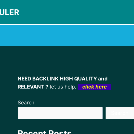
ULER
NEED BACKLINK HIGH QUALITY and
RELEVANT ?
let us help.
click here
Search
Search
Recent Posts