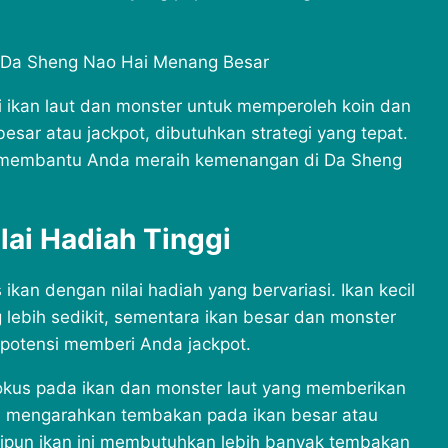
 ikan laut dan monster untuk memperoleh koin dan
sar atau jackpot, dibutuhkan strategi yang tepat.
at membantu Anda meraih kemenangan di Da Sheng
lai Hadiah Tinggi
 ikan dengan nilai hadiah yang bervariasi. Ikan kecil
lebih sedikit, sementara ikan besar dan monster
erpotensi memberi Anda jackpot.
okus pada ikan dan monster laut yang memberikan
an mengarahkan tembakan pada ikan besar atau
skipun ikan ini membutuhkan lebih banyak tembakan