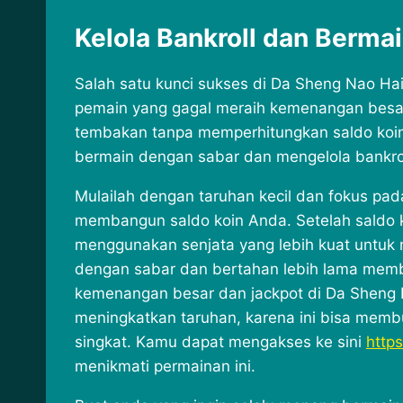
Kelola Bankroll dan Berma
Salah satu kunci sukses di Da Sheng Nao Hai
pemain yang gagal meraih kemenangan besar
tembakan tanpa memperhitungkan saldo koin y
bermain dengan sabar dan mengelola bankrol
Mulailah dengan taruhan kecil dan fokus pad
membangun saldo koin Anda. Setelah saldo 
menggunakan senjata yang lebih kuat untuk
dengan sabar dan bertahan lebih lama memb
kemenangan besar dan jackpot di Da Sheng N
meningkatkan taruhan, karena ini bisa mem
singkat. Kamu dapat mengakses ke sini
https
menikmati permainan ini.