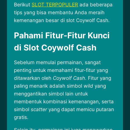
Berikut
SLOT TERPOPULER
ada beberapa
tips yang bisa membantu Anda meraih
kemenangan besar di slot Coywolf Cash.
Pahami Fitur-Fitur Kunci
di Slot Coywolf Cash
Sebelum memulai permainan, sangat
penting untuk memahami fitur-fitur yang
ditawarkan oleh
Coywolf Cash
. Fitur yang
paling menarik adalah simbol
wild
yang
menggantikan simbol lain untuk
membentuk kombinasi kemenangan, serta
simbol
scatter
yang dapat memicu putaran
gratis.