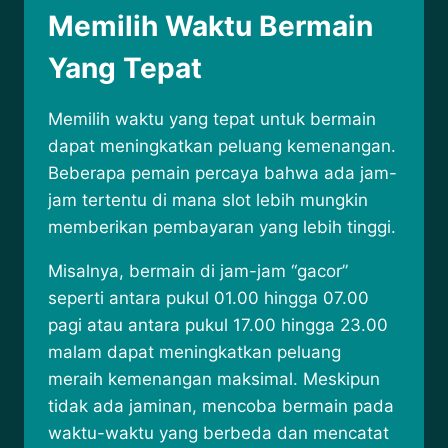
Memilih Waktu Bermain
Yang Tepat
Memilih waktu yang tepat untuk bermain
dapat meningkatkan peluang kemenangan.
Beberapa pemain percaya bahwa ada jam-
jam tertentu di mana slot lebih mungkin
memberikan pembayaran yang lebih tinggi.
Misalnya, bermain di jam-jam “gacor”
seperti antara pukul 01.00 hingga 07.00
pagi atau antara pukul 17.00 hingga 23.00
malam dapat meningkatkan peluang
meraih kemenangan maksimal. Meskipun
tidak ada jaminan, mencoba bermain pada
waktu-waktu yang berbeda dan mencatat