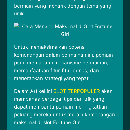
bermain yang menarik dengan tema yang
unik.
Untuk memaksimalkan potensi
kemenangan dalam permainan ini, pemain
perlu memahami mekanisme permainan,
memanfaatkan fitur-fitur bonus, dan
menerapkan strategi yang tepat.
Dalam Artikel ini
SLOT TERPOPULER
akan
membahas berbagai tips dan trik yang
dapat membantu pemain meningkatkan
peluang mereka untuk meraih kemenangan
maksimal di slot Fortune Girl.