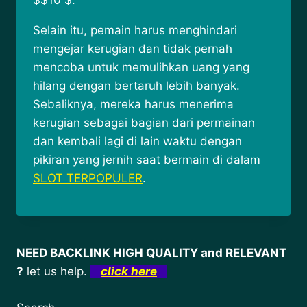
$$10 $.
Selain itu, pemain harus menghindari
mengejar kerugian dan tidak pernah
mencoba untuk memulihkan uang yang
hilang dengan bertaruh lebih banyak.
Sebaliknya, mereka harus menerima
kerugian sebagai bagian dari permainan
dan kembali lagi di lain waktu dengan
pikiran yang jernih saat bermain di dalam
SLOT TERPOPULER
.
NEED BACKLINK HIGH QUALITY and RELEVANT
?
let us help.
click here