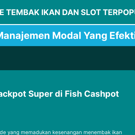
 TEMBAK IKAN DAN SLOT TERPOP
Manajemen Modal Yang Efekti
ackpot Super di Fish Cashpot
ade yang memadukan kesenangan menembak ikan