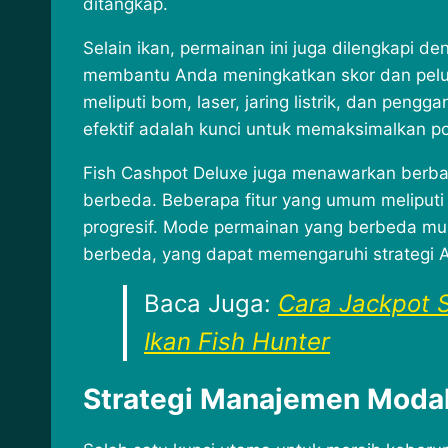
ditangkap.
Selain ikan, permainan ini juga dilengkapi 
membantu Anda meningkatkan skor dan pel
meliputi bom, laser, jaring listrik, dan peng
efektif adalah kunci untuk memaksimalkan 
Fish Cashpot Deluxe juga menawarkan berba
berbeda. Beberapa fitur yang umum meliputi 
progresif. Mode permainan yang berbeda mu
berbeda, yang dapat memengaruhi strategi 
Baca Juga:
Cara Jackpot 
Ikan Fish Hunter
Strategi Manajemen Modal