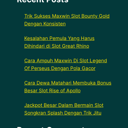
Trik Sukses Maxwin Slot Bounty Gold
Dengan Konsisten
Kesalahan Pemula Yang Harus
Dihindari di Slot Great Rhino
Cara Ampuh Maxwin Di Slot Legend
Of Perseus Dengan Pola Gacor
Cara Dewa Matahari Membuka Bonus
Besar Slot Rise of Apollo
Jackpot Besar Dalam Bermain Slot
Songkran Splash Dengan Trik Jitu