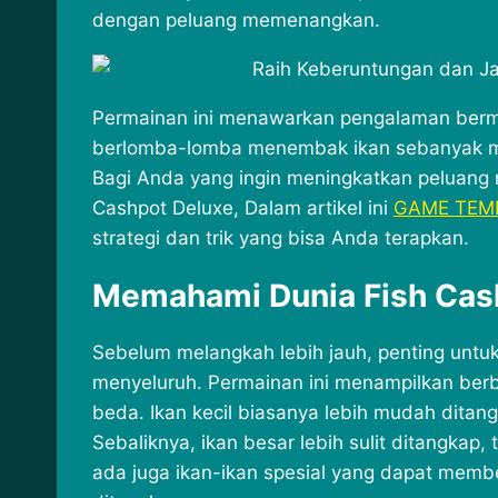
dengan peluang memenangkan.
Permainan ini menawarkan pengalaman berm
berlomba-lomba menembak ikan sebanyak m
Bagi Anda yang ingin meningkatkan peluang 
Cashpot Deluxe, Dalam artikel ini
GAME TEM
strategi dan trik yang bisa Anda terapkan.
Memahami Dunia Fish Cas
Sebelum melangkah lebih jauh, penting unt
menyeluruh. Permainan ini menampilkan berba
beda. Ikan kecil biasanya lebih mudah ditang
Sebaliknya, ikan besar lebih sulit ditangkap,
ada juga ikan-ikan spesial yang dapat membe