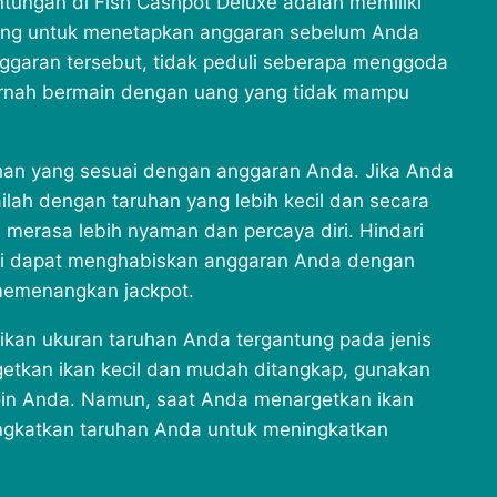
tungan di Fish Cashpot Deluxe adalah memiliki
nting untuk menetapkan anggaran sebelum Anda
ggaran tersebut, tidak peduli seberapa menggoda
ernah bermain dengan uang yang tidak mampu
ruhan yang sesuai dengan anggaran Anda. Jika Anda
ilah dengan taruhan yang lebih kecil dan secara
 merasa lebih nyaman dan percaya diri. Hindari
a ini dapat menghabiskan anggaran Anda dengan
memenangkan jackpot.
ikan ukuran taruhan Anda tergantung pada jenis
etkan ikan kecil dan mudah ditangkap, gunakan
oin Anda. Namun, saat Anda menargetkan ikan
 tingkatkan taruhan Anda untuk meningkatkan