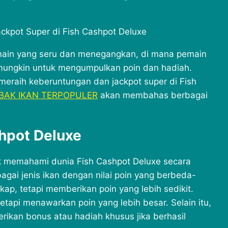
ain yang seru dan menegangkan, di mana pemain
ungkin untuk mengumpulkan poin dan hadiah.
meraih keberuntungan dan jackpot super di Fish
BAK IKAN TERPOPULER
akan membahas berbagai
hpot Deluxe
uk memahami dunia Fish Cashpot Deluxe secara
gai jenis ikan dengan nilai poin yang berbeda-
kap, tetapi memberikan poin yang lebih sedikit.
 tetapi menawarkan poin yang lebih besar. Selain itu,
rikan bonus atau hadiah khusus jika berhasil