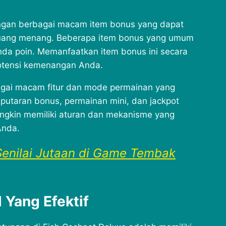
dengan berbagai macam item bonus yang dapat
uang menang. Beberapa item bonus yang umum
ganda poin. Memanfaatkan item bonus ini secara
potensi kemenangan Anda.
gai macam fitur dan mode permainan yang
putaran bonus, permainan mini, dan jackpot
ngkin memiliki aturan dan mekanisme yang
Anda.
Senilai Jutaan di Game Tembak
 Yang Efektif