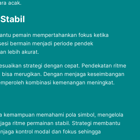
ara acak.
Stabil
antu pemain mempertahankan fokus ketika
sesi bermain menjadi periode pendek
n lebih akurat.
uaikan strategi dengan cepat. Pendekatan ritme
g bisa merugikan. Dengan menjaga keseimbangan
memperoleh kombinasi kemenangan meningkat.
ada kemampuan memahami pola simbol, mengelola
jaga ritme permainan stabil. Strategi membantu
njaga kontrol modal dan fokus sehingga