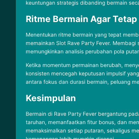
keuntungan strategis dibanding bermain sec
Ritme Bermain Agar Tetap 
Menentukan ritme bermain yang tepat memb
memainkan Slot Rave Party Fever. Membagi 
memungkinkan analisis perubahan pola putara
Ketika momentum permainan berubah, menyes
konsisten mencegah keputusan impulsif yan
antara fokus dan durasi bermain, peluang 
Kesimpulan
Bermain di Rave Party Fever bergantung p
taruhan, memanfaatkan fitur bonus, dan men
memaksimalkan setiap putaran, sekaligus me
kemenangan lebih mungkin dicapai.