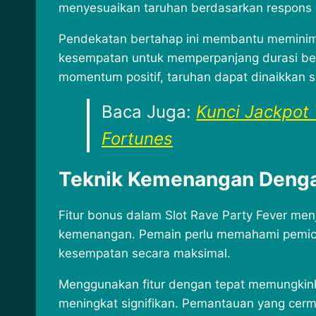
menyesuaikan taruhan berdasarkan respons 
Pendekatan bertahap ini membantu meminima
kesempatan untuk memperpanjang durasi ber
momentum positif, taruhan dapat dinaikkan s
Baca Juga:
Kunci Jackpot 
Fortunes
Teknik Kemenangan Denga
Fitur bonus dalam Slot Rave Party Fever menj
kemenangan. Pemain perlu memahami pemic
kesempatan secara maksimal.
Menggunakan fitur dengan tepat memungkinka
meningkat signifikan. Pemantauan yang cerm