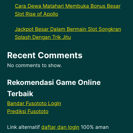
Cara Dewa Matahari Membuka Bonus Besar
Slot Rise of Apollo
Jackpot Besar Dalam Bermain Slot Songkran
Splash Dengan Trik Jitu
Recent Comments
No comments to show.
Rekomendasi Game Online
Terbaik
Bandar Fusototo Login
Prediksi Fusototo
Link alternatif
daftar dan login
100% aman