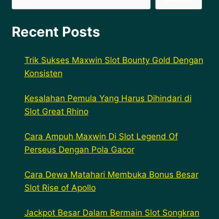
Recent Posts
Trik Sukses Maxwin Slot Bounty Gold Dengan
Konsisten
Kesalahan Pemula Yang Harus Dihindari di
Slot Great Rhino
Cara Ampuh Maxwin Di Slot Legend Of
Perseus Dengan Pola Gacor
Cara Dewa Matahari Membuka Bonus Besar
Slot Rise of Apollo
Jackpot Besar Dalam Bermain Slot Songkran