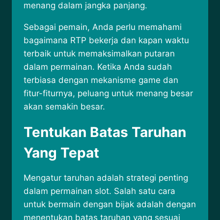
menang dalam jangka panjang.
Sebagai pemain, Anda perlu memahami
bagaimana RTP bekerja dan kapan waktu
terbaik untuk memaksimalkan putaran
dalam permainan. Ketika Anda sudah
terbiasa dengan mekanisme game dan
fitur-fiturnya, peluang untuk menang besar
akan semakin besar.
Tentukan Batas Taruhan
Yang Tepat
Mengatur taruhan adalah strategi penting
dalam permainan slot. Salah satu cara
untuk bermain dengan bijak adalah dengan
menentukan batas taruhan yang sesuai