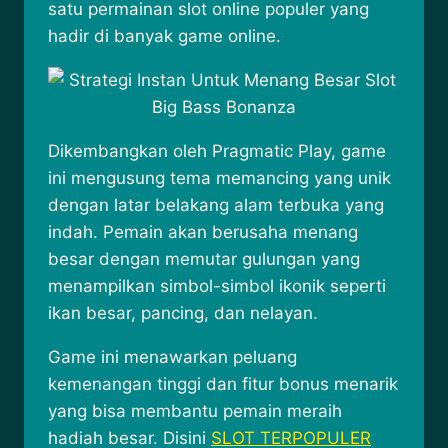
satu permainan slot online populer yang
hadir di banyak game online.
Dikembangkan oleh Pragmatic Play, game
ini mengusung tema memancing yang unik
dengan latar belakang alam terbuka yang
indah. Pemain akan berusaha menang
besar dengan memutar gulungan yang
menampilkan simbol-simbol ikonik seperti
ikan besar, pancing, dan nelayan.
Game ini menawarkan peluang
kemenangan tinggi dan fitur bonus menarik
yang bisa membantu pemain meraih
hadiah besar. Disini
SLOT TERPOPULER