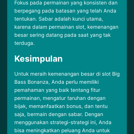
Fokus pada permainan yang konsisten dan
berpegang pada batasan yang telah Anda
tentukan. Sabar adalah kunci utama,
karena dalam permainan slot, kemenangan
besar sering datang pada saat yang tak
terduga.
Kesimpulan
Untuk meraih kemenangan besar di slot Big
Bass Bonanza, Anda perlu memiliki
pemahaman yang baik tentang fitur
permainan, mengatur taruhan dengan
bijak, memanfaatkan bonus, dan tentu
saja, bermain dengan sabar. Dengan
menggunakan strategi-strategi ini, Anda
bisa meningkatkan peluang Anda untuk