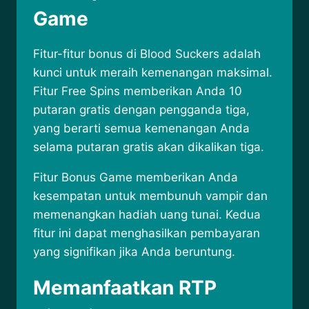
Game
Fitur-fitur bonus di Blood Suckers adalah
kunci untuk meraih kemenangan maksimal.
Fitur Free Spins memberikan Anda 10
putaran gratis dengan pengganda tiga,
yang berarti semua kemenangan Anda
selama putaran gratis akan dikalikan tiga.
Fitur Bonus Game memberikan Anda
kesempatan untuk membunuh vampir dan
memenangkan hadiah uang tunai. Kedua
fitur ini dapat menghasilkan pembayaran
yang signifikan jika Anda beruntung.
Memanfaatkan RTP