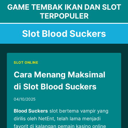
Skip
GAME TEMBAK IKAN DAN SLOT
to
TERPOPULER
content
Slot Blood Suckers
SLOT ONLINE
Cara Menang Maksimal
di Slot Blood Suckers
04/10/2025
Blood Suckers
slot bertema vampir yang
dirilis oleh NetEnt, telah lama menjadi
favorit di kalangan pemain kasino online