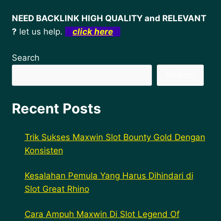
NEED BACKLINK HIGH QUALITY and RELEVANT
?
let us help.
click here
Search
Search
Recent Posts
Trik Sukses Maxwin Slot Bounty Gold Dengan
Konsisten
Kesalahan Pemula Yang Harus Dihindari di
Slot Great Rhino
Cara Ampuh Maxwin Di Slot Legend Of