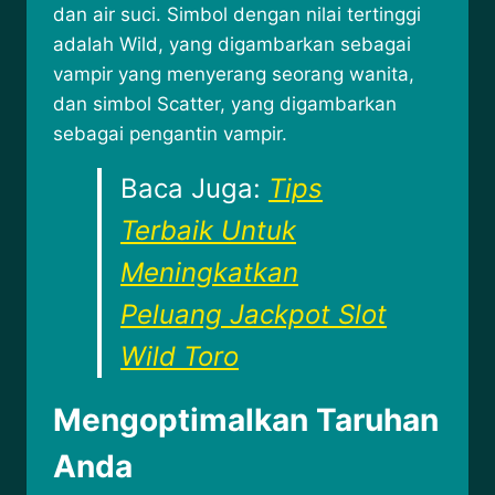
dan air suci. Simbol dengan nilai tertinggi
adalah Wild, yang digambarkan sebagai
vampir yang menyerang seorang wanita,
dan simbol Scatter, yang digambarkan
sebagai pengantin vampir.
Baca Juga:
Tips
Terbaik Untuk
Meningkatkan
Peluang Jackpot Slot
Wild Toro
Mengoptimalkan Taruhan
Anda