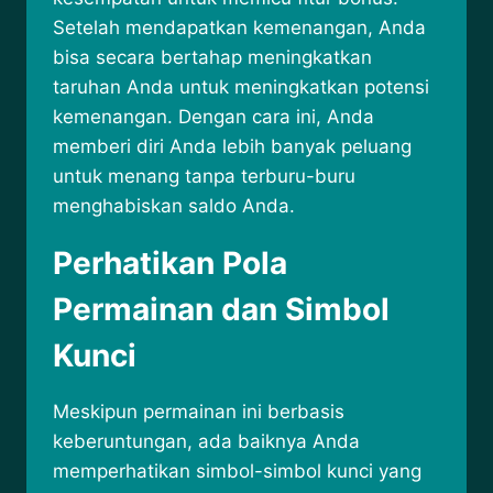
Setelah mendapatkan kemenangan, Anda
bisa secara bertahap meningkatkan
taruhan Anda untuk meningkatkan potensi
kemenangan. Dengan cara ini, Anda
memberi diri Anda lebih banyak peluang
untuk menang tanpa terburu-buru
menghabiskan saldo Anda.
Perhatikan Pola
Permainan dan Simbol
Kunci
Meskipun permainan ini berbasis
keberuntungan, ada baiknya Anda
memperhatikan simbol-simbol kunci yang