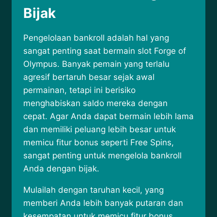
Bijak
Pengelolaan bankroll adalah hal yang
sangat penting saat bermain slot Forge of
Olympus. Banyak pemain yang terlalu
agresif bertaruh besar sejak awal
permainan, tetapi ini berisiko
menghabiskan saldo mereka dengan
cepat. Agar Anda dapat bermain lebih lama
dan memiliki peluang lebih besar untuk
memicu fitur bonus seperti Free Spins,
sangat penting untuk mengelola bankroll
Anda dengan bijak.
Mulailah dengan taruhan kecil, yang
memberi Anda lebih banyak putaran dan
kesempatan untuk memicu fitur bonus.