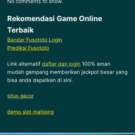
No comments to show.
Rekomendasi Game Online
Terbaik
Bandar Fusototo Login
Prediksi Fusototo
Link alternatif
daftar dan login
100% aman
mudah gampang memberikan jackpot besar yang
bisa anda dapatkan di sini.
situs gacor
demo slot mahjong