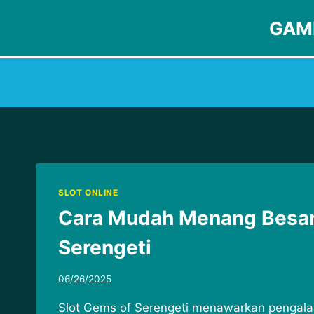
Skip
GAME
to
content
SLOT ONLINE
Cara Mudah Menang Besar 
Serengeti
06/26/2025
Slot Gems of Serengeti menawarkan pengala