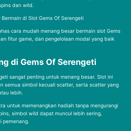
spins dan wild.
as cara mudah menang besar bermain slot Gems
man fitur game, dan pengelolaan modal yang baik
ing di Gems Of Serengeti
ti sangat penting untuk menang besar. Slot ini
 semua simbol kecuali scatter, serta scatter yang
atau lebih.
stra untuk memenangkan hadiah tanpa mengurangi
pins, simbol wild dapat muncul lebih sering,
i pemenang.