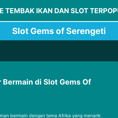
 TEMBAK IKAN DAN SLOT TERPOP
Slot Gems of Serengeti
Bermain di Slot Gems Of
man bermain dengan tema Afrika yang menarik