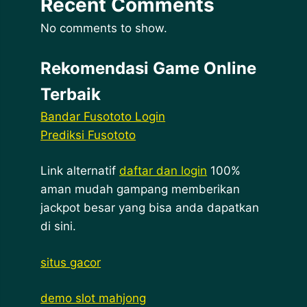
Recent Comments
No comments to show.
Rekomendasi Game Online
Terbaik
Bandar Fusototo Login
Prediksi Fusototo
Link alternatif
daftar dan login
100%
aman mudah gampang memberikan
jackpot besar yang bisa anda dapatkan
di sini.
situs gacor
demo slot mahjong