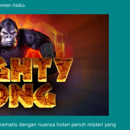
men risiko.
ramatis dengan nuansa hutan penuh misteri yang