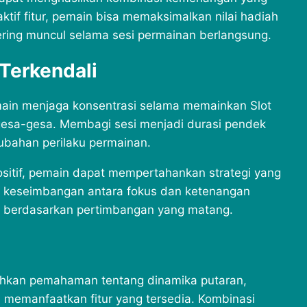
tif fitur, pemain bisa memaksimalkan nilai hadiah
ring muncul selama sesi permainan berlangsung.
Terkendali
in menjaga konsentrasi selama memainkan Slot
gesa-gesa. Membagi sesi menjadi durasi pendek
ubahan perilaku permainan.
ositif, pemain dapat mempertahankan strategi yang
n keseimbangan antara fokus dan ketenangan
an berdasarkan pertimbangan yang matang.
hkan pemahaman tentang dinamika putaran,
memanfaatkan fitur yang tersedia. Kombinasi