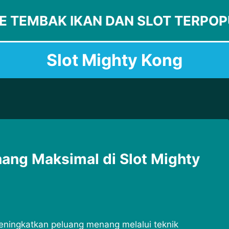
 TEMBAK IKAN DAN SLOT TERPOP
Slot Mighty Kong
ang Maksimal di Slot Mighty
ningkatkan peluang menang melalui teknik