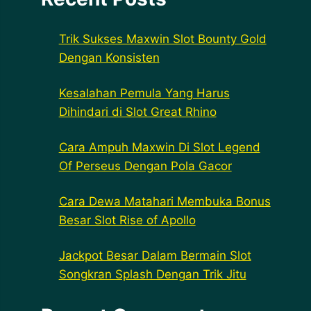
Trik Sukses Maxwin Slot Bounty Gold
Dengan Konsisten
Kesalahan Pemula Yang Harus
Dihindari di Slot Great Rhino
Cara Ampuh Maxwin Di Slot Legend
Of Perseus Dengan Pola Gacor
Cara Dewa Matahari Membuka Bonus
Besar Slot Rise of Apollo
Jackpot Besar Dalam Bermain Slot
Songkran Splash Dengan Trik Jitu