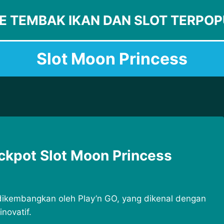
 TEMBAK IKAN DAN SLOT TERPOP
Slot Moon Princess
ckpot Slot Moon Princess
dikembangkan oleh Play’n GO, yang dikenal dengan
inovatif.