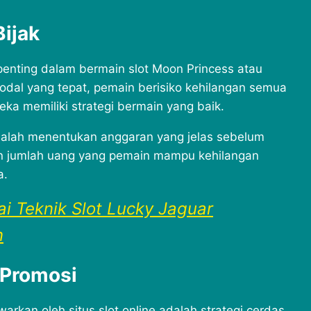
ijak
penting dalam bermain slot Moon Princess atau
odal yang tepat, pemain berisiko kehilangan semua
ka memiliki strategi bermain yang baik.
alah menentukan anggaran yang jelas sebelum
an jumlah uang yang pemain mampu kehilangan
a.
i Teknik Slot Lucky Jaguar
n
Promosi
kan oleh situs slot online adalah strategi cerdas