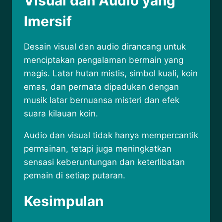
Visual dan Audio yang
Imersif
Desain visual dan audio dirancang untuk
menciptakan pengalaman bermain yang
magis. Latar hutan mistis, simbol kuali, koin
emas, dan permata dipadukan dengan
musik latar bernuansa misteri dan efek
suara kilauan koin.
Audio dan visual tidak hanya mempercantik
permainan, tetapi juga meningkatkan
sensasi keberuntungan dan keterlibatan
pemain di setiap putaran.
Kesimpulan