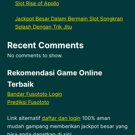
Slot Rise of Apollo
Jackpot Besar Dalam Bermain Slot Songkran
Splash Dengan Trik Jitu
Recent Comments
No comments to show.
Rekomendasi Game Online
Terbaik
Bandar Fusototo Login
Prediksi Fusototo
Link alternatif
daftar dan login
100% aman
mudah gampang memberikan jackpot besar yang
bisa anda dapatkan di sini.