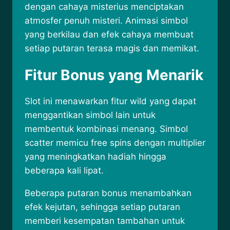
dengan cahaya misterius menciptakan
atmosfer penuh misteri. Animasi simbol
yang berkilau dan efek cahaya membuat
setiap putaran terasa magis dan memikat.
Fitur Bonus yang Menarik
Slot ini menawarkan fitur wild yang dapat
menggantikan simbol lain untuk
membentuk kombinasi menang. Simbol
scatter memicu free spins dengan multiplier
yang meningkatkan hadiah hingga
beberapa kali lipat.
Beberapa putaran bonus menambahkan
efek kejutan, sehingga setiap putaran
memberi kesempatan tambahan untuk