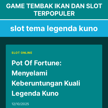
Skip
GAME TEMBAK IKAN DAN SLOT
to
TERPOPULER
content
slot tema legenda kuno
SLOT ONLINE
Pot Of Fortune:
Menyelami
Keberuntungan Kuali
Legenda Kuno
12/10/2025