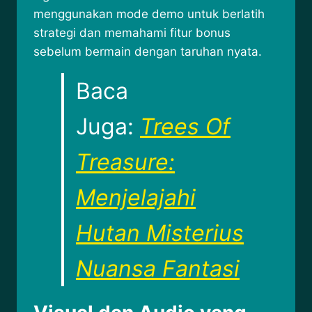
menggunakan mode demo untuk berlatih
strategi dan memahami fitur bonus
sebelum bermain dengan taruhan nyata.
Baca
Juga:
Trees Of
Treasure:
Menjelajahi
Hutan Misterius
Nuansa Fantasi