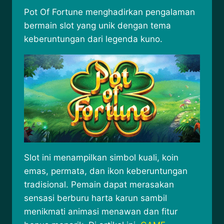
Pot Of Fortune menghadirkan pengalaman
bermain slot yang unik dengan tema
keberuntungan dari legenda kuno.
Slot ini menampilkan simbol kuali, koin
emas, permata, dan ikon keberuntungan
tradisional. Pemain dapat merasakan
sensasi berburu harta karun sambil
menikmati animasi menawan dan fitur