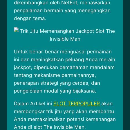
dikembangkan oleh NetEnt, menawarkan
pengalaman bermain yang menegangkan
dengan tema.
Untuk benar-benar menguasai permainan
ini dan meningkatkan peluang Anda meraih
jackpot, diperlukan pemahaman mendalam
tentang mekanisme permainannya,
penerapan strategi yang cerdas, dan
pengelolaan modal yang bijaksana.
Dalam Artikel ini
SLOT TERPOPULER
akan
membongkar trik jitu yang akan membantu
Anda memaksimalkan potensi kemenangan
Anda di slot The Invisible Man.