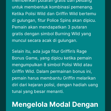
memberikan putaran gratis dan peluang
untuk membentuk kombinasi pemenang.
Ketika Polisi Wild dan Griffin Wild bertemu
di gulungan, fitur Police Spins akan dipicu.
Pemain akan mendapatkan 3 putaran
gratis dengan simbol Burning Wild yang
muncul secara acak di gulungan.
Selain itu, ada juga fitur Griffin’s Rage
Bonus Game, yang dipicu ketika pemain
mengumpulkan 8 simbol Polisi Wild atau
Griffin Wild. Dalam permainan bonus ini,
pemain harus membantu Griffin melarikan
diri dari kejaran polisi, dengan hadiah uang
tunai yang besar menanti.
Mengelola Modal Dengan