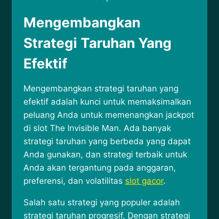
Mengembangkan
Strategi Taruhan Yang
Efektif
Mengembangkan strategi taruhan yang
efektif adalah kunci untuk memaksimalkan
peluang Anda untuk memenangkan jackpot
di slot The Invisible Man. Ada banyak
strategi taruhan yang berbeda yang dapat
Anda gunakan, dan strategi terbaik untuk
Anda akan tergantung pada anggaran,
preferensi, dan volatilitas
slot gacor
.
Salah satu strategi yang populer adalah
strategi taruhan progresif. Dengan strategi