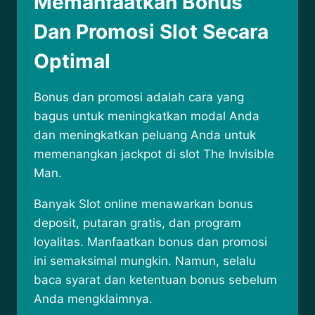
Memanfaatkan Bonus
Dan Promosi Slot Secara
Optimal
Bonus dan promosi adalah cara yang
bagus untuk meningkatkan modal Anda
dan meningkatkan peluang Anda untuk
memenangkan jackpot di slot The Invisible
Man.
Banyak Slot online menawarkan bonus
deposit, putaran gratis, dan program
loyalitas. Manfaatkan bonus dan promosi
ini semaksimal mungkin. Namun, selalu
baca syarat dan ketentuan bonus sebelum
Anda mengklaimnya.