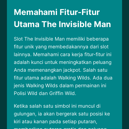
Memahami Fitur-Fitur
Utama The Invisible Man
Slot The Invisible Man memiliki beberapa
fitur unik yang membedakannya dari slot
lainnya. Memahami cara kerja fitur-fitur ini
adalah kunci untuk meningkatkan peluang
Anda memenangkan jackpot. Salah satu
fitur utama adalah Walking Wilds. Ada dua
jenis Walking Wilds dalam permainan ini
Polisi Wild dan Griffin Wild.
Ketika salah satu simbol ini muncul di
gulungan, ia akan bergerak satu posisi ke
kiri atau kanan pada setiap putaran,