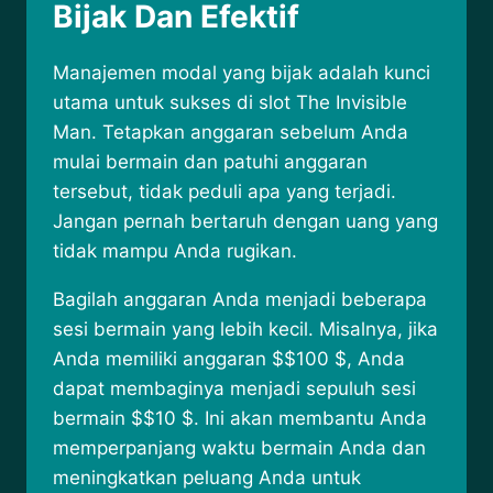
Bijak Dan Efektif
Manajemen modal yang bijak adalah kunci
utama untuk sukses di slot The Invisible
Man. Tetapkan anggaran sebelum Anda
mulai bermain dan patuhi anggaran
tersebut, tidak peduli apa yang terjadi.
Jangan pernah bertaruh dengan uang yang
tidak mampu Anda rugikan.
Bagilah anggaran Anda menjadi beberapa
sesi bermain yang lebih kecil. Misalnya, jika
Anda memiliki anggaran $$100 $, Anda
dapat membaginya menjadi sepuluh sesi
bermain $$10 $. Ini akan membantu Anda
memperpanjang waktu bermain Anda dan
meningkatkan peluang Anda untuk