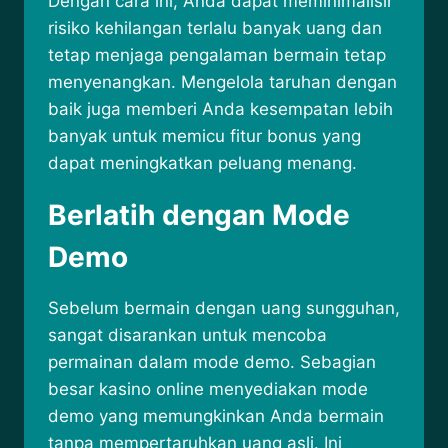
Dengan cara ini, Anda dapat meminimalisir
risiko kehilangan terlalu banyak uang dan
tetap menjaga pengalaman bermain tetap
menyenangkan. Mengelola taruhan dengan
baik juga memberi Anda kesempatan lebih
banyak untuk memicu fitur bonus yang
dapat meningkatkan peluang menang.
Berlatih dengan Mode
Demo
Sebelum bermain dengan uang sungguhan,
sangat disarankan untuk mencoba
permainan dalam mode demo. Sebagian
besar kasino online menyediakan mode
demo yang memungkinkan Anda bermain
tanpa mempertaruhkan uang asli. Ini