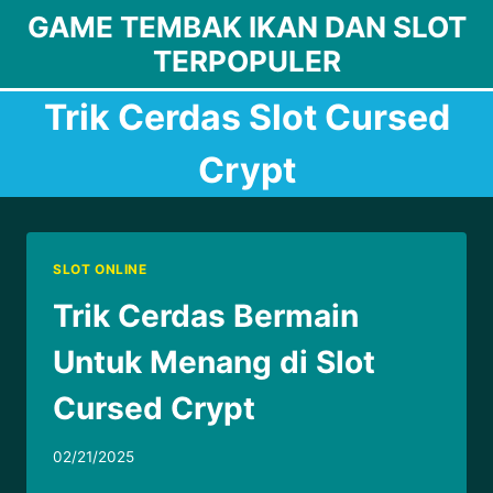
Skip
GAME TEMBAK IKAN DAN SLOT
to
TERPOPULER
content
Trik Cerdas Slot Cursed
Crypt
SLOT ONLINE
Trik Cerdas Bermain
Untuk Menang di Slot
Cursed Crypt
02/21/2025