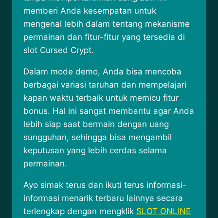
memberi Anda kesempatan untuk
mengenal lebih dalam tentang mekanisme
permainan dan fitur-fitur yang tersedia di
slot Cursed Crypt.
Dalam mode demo, Anda bisa mencoba
berbagai variasi taruhan dan mempelajari
kapan waktu terbaik untuk memicu fitur
bonus. Hal ini sangat membantu agar Anda
lebih siap saat bermain dengan uang
sungguhan, sehingga bisa mengambil
keputusan yang lebih cerdas selama
permainan.
Ayo simak terus dan ikuti terus informasi-
informasi menarik terbaru lainnya secara
terlengkap dengan mengklik
SLOT ONLINE