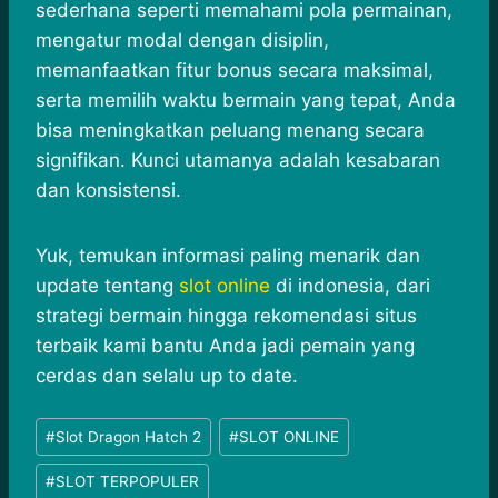
sederhana seperti memahami pola permainan,
mengatur modal dengan disiplin,
memanfaatkan fitur bonus secara maksimal,
serta memilih waktu bermain yang tepat, Anda
bisa meningkatkan peluang menang secara
signifikan. Kunci utamanya adalah kesabaran
dan konsistensi.
Yuk, temukan informasi paling menarik dan
update tentang
slot online
di indonesia, dari
strategi bermain hingga rekomendasi situs
terbaik kami bantu Anda jadi pemain yang
cerdas dan selalu up to date.
Post
#
Slot Dragon Hatch 2
#
SLOT ONLINE
Tags:
#
SLOT TERPOPULER