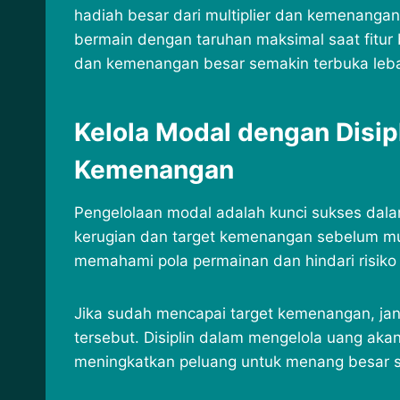
hadiah besar dari multiplier dan kemenanga
bermain dengan taruhan maksimal saat fitur 
dan kemenangan besar semakin terbuka leba
Kelola Modal dengan Disip
Kemenangan
Pengelolaan modal adalah kunci sukses dala
kerugian dan target kemenangan sebelum mul
memahami pola permainan dan hindari risiko
Jika sudah mencapai target kemenangan, ja
tersebut. Disiplin dalam mengelola uang ak
meningkatkan peluang untuk menang besar s