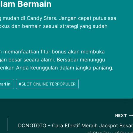
alam Bermain
 mudah di Candy Stars. Jangan cepat putus asa
okus dan bermain sesuai strategi yang sudah
dan memanfaatkan fitur bonus akan membuka
an besar secara alami. Bersabar menunggu
erikan Anda keunggulan dalam jangka panjang.
ari ini
#
SLOT ONLINE TERPOPULER
NEXT
DONOTOTO – Cara Efektif Meraih Jackpot Besar