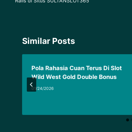
Rails di Situs SULTANSLOT365
Similar Posts
Pola Rahasia Cuan Terus Di Slot
Wild West Gold Double Bonus
01/24/2026