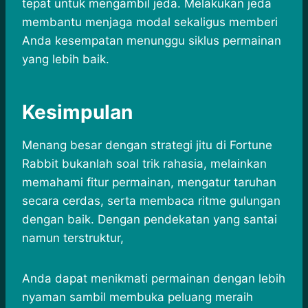
tepat untuk mengambil jeda. Melakukan jeda
membantu menjaga modal sekaligus memberi
Anda kesempatan menunggu siklus permainan
yang lebih baik.
Kesimpulan
Menang besar dengan strategi jitu di Fortune
Rabbit bukanlah soal trik rahasia, melainkan
memahami fitur permainan, mengatur taruhan
secara cerdas, serta membaca ritme gulungan
dengan baik. Dengan pendekatan yang santai
namun terstruktur,
Anda dapat menikmati permainan dengan lebih
nyaman sambil membuka peluang meraih