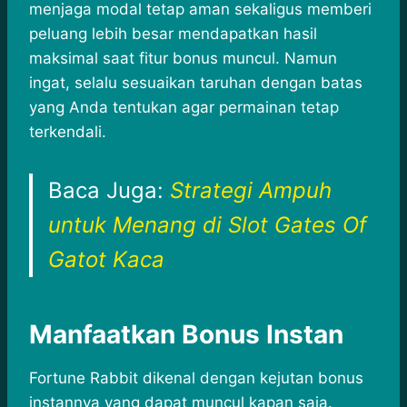
menjaga modal tetap aman sekaligus memberi
peluang lebih besar mendapatkan hasil
maksimal saat fitur bonus muncul. Namun
ingat, selalu sesuaikan taruhan dengan batas
yang Anda tentukan agar permainan tetap
terkendali.
Baca Juga:
Strategi Ampuh
untuk Menang di Slot Gates Of
Gatot Kaca
Manfaatkan Bonus Instan
Fortune Rabbit dikenal dengan kejutan bonus
instannya yang dapat muncul kapan saja.