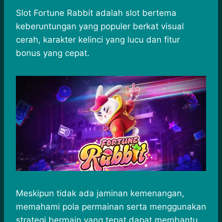
h
a
e
e
k
i
a
c
s
l
y
n
Slot Fortune Rabbit adalah slot bertema
t
e
s
e
p
e
keberuntungan yang populer berkat visual
s
b
e
g
e
cerah, karakter kelinci yang lucu dan fitur
A
o
n
r
bonus yang cepat.
p
o
g
a
p
k
e
m
r
Meskipun tidak ada jaminan kemenangan,
memahami pola permainan serta menggunakan
strategi bermain yang tepat dapat membantu