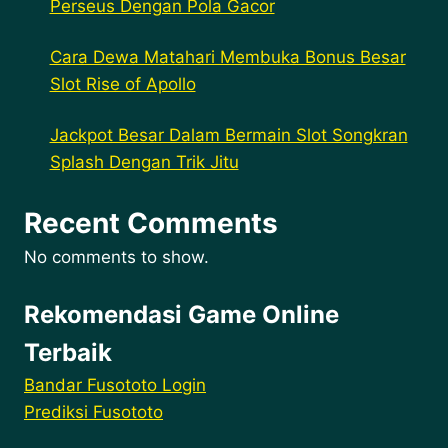
Perseus Dengan Pola Gacor
Cara Dewa Matahari Membuka Bonus Besar
Slot Rise of Apollo
Jackpot Besar Dalam Bermain Slot Songkran
Splash Dengan Trik Jitu
Recent Comments
No comments to show.
Rekomendasi Game Online
Terbaik
Bandar Fusototo Login
Prediksi Fusototo