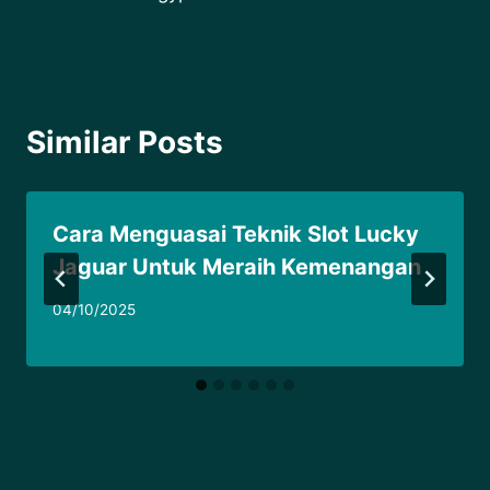
Similar Posts
Cara Menguasai Teknik Slot Lucky
Jaguar Untuk Meraih Kemenangan
04/10/2025