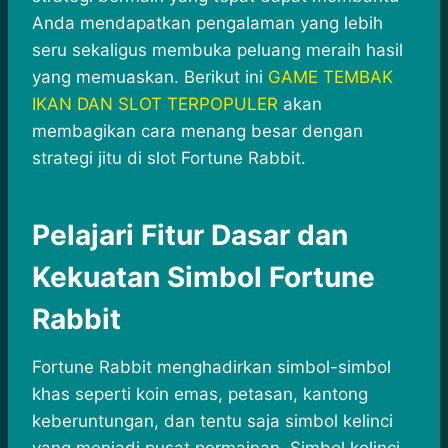
Anda mendapatkan pengalaman yang lebih
seru sekaligus membuka peluang meraih hasil
yang memuaskan. Berikut ini
GAME TEMBAK
IKAN DAN SLOT TERPOPULER
akan
membagikan cara menang besar dengan
strategi jitu di slot Fortune Rabbit.
Pelajari Fitur Dasar dan
Kekuatan Simbol Fortune
Rabbit
Fortune Rabbit menghadirkan simbol-simbol
khas seperti koin emas, petasan, kantong
keberuntungan, dan tentu saja simbol kelinci