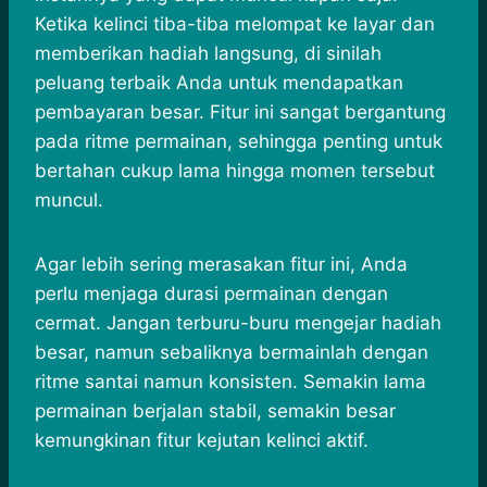
Ketika kelinci tiba-tiba melompat ke layar dan
memberikan hadiah langsung, di sinilah
peluang terbaik Anda untuk mendapatkan
pembayaran besar. Fitur ini sangat bergantung
pada ritme permainan, sehingga penting untuk
bertahan cukup lama hingga momen tersebut
muncul.
Agar lebih sering merasakan fitur ini, Anda
perlu menjaga durasi permainan dengan
cermat. Jangan terburu-buru mengejar hadiah
besar, namun sebaliknya bermainlah dengan
ritme santai namun konsisten. Semakin lama
permainan berjalan stabil, semakin besar
kemungkinan fitur kejutan kelinci aktif.