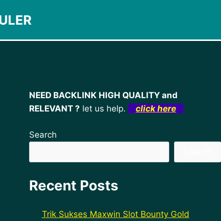
ULER
NEED BACKLINK HIGH QUALITY and
RELEVANT ?
let us help.
click here
Search
Search
Recent Posts
Trik Sukses Maxwin Slot Bounty Gold