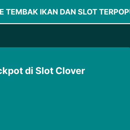
 TEMBAK IKAN DAN SLOT TERPOP
kpot di Slot Clover