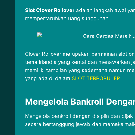
h
a
e
e
k
i
a
c
s
l
y
n
Slot Clover Rollover
adalah langkah awal ya
t
e
s
e
p
e
mempertaruhkan uang sungguhan.
s
b
e
g
e
A
o
n
r
p
o
g
a
p
k
e
m
r
Clover Rollover merupakan permainan slot o
tema Irlandia yang kental dan menawarkan ja
memiliki tampilan yang sederhana namun men
yang ada di dalam
SLOT TERPOPULER
.
Mengelola Bankroll Dengan
Mengelola bankroll dengan disiplin dan bijak
secara bertanggung jawab dan memaksimalk