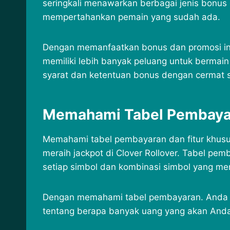
seringkali menawarkan berbagai jenis bonus
mempertahankan pemain yang sudah ada.
Dengan memanfaatkan bonus dan promosi ini
memiliki lebih banyak peluang untuk berma
syarat dan ketentuan bonus dengan cermat
Memahami Tabel Pembayar
Memahami tabel pembayaran dan fitur khusus
meraih jackpot di Clover Rollover. Tabel pem
setiap simbol dan kombinasi simbol yang me
Dengan memahami tabel pembayaran. Anda d
tentang berapa banyak uang yang akan Anda