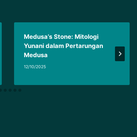
Medusa’s Stone: Mitologi
Yunani dalam Pertarungan
Medusa
12/10/2025