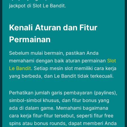
jackpot di Slot Le Bandit.
Kenali Aturan dan Fitur
Permainan
Sebelum mulai bermain, pastikan Anda
memahami dengan baik aturan permainan
Slot
Le Bandit
. Setiap mesin slot memiliki cara kerja
yang berbeda, dan Le Bandit tidak terkecuali.
Perhatikan jumlah garis pembayaran (paylines),
simbol-simbol khusus, dan fitur bonus yang
ada di dalam game. Memahami bagaimana
cara kerja fitur-fitur tersebut, seperti fitur free
spins atau bonus rounds, dapat memberi Anda