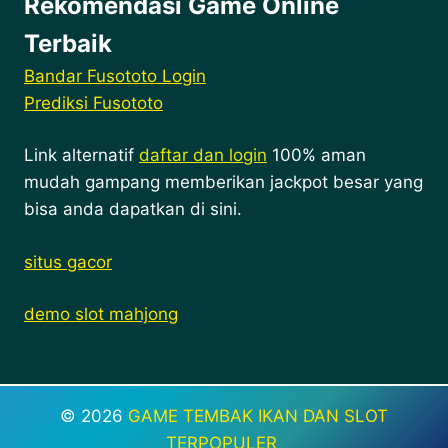
Rekomendasi Game Online
Terbaik
Bandar Fusototo Login
Prediksi Fusototo
Link alternatif
daftar dan login
100% aman
mudah gampang memberikan jackpot besar yang
bisa anda dapatkan di sini.
situs gacor
demo slot mahjong
© 2026
GAME TEMBAK IKAN DAN SLOT
TERPOPULER