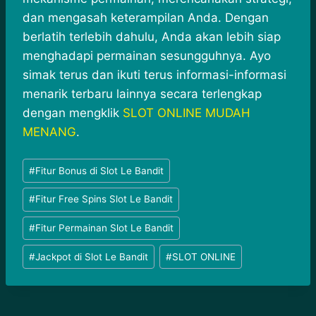
dan mengasah keterampilan Anda. Dengan
berlatih terlebih dahulu, Anda akan lebih siap
menghadapi permainan sesungguhnya. Ayo
simak terus dan ikuti terus informasi-informasi
menarik terbaru lainnya secara terlengkap
dengan mengklik
SLOT ONLINE MUDAH
MENANG
.
Post
#
Fitur Bonus di Slot Le Bandit
Tags:
#
Fitur Free Spins Slot Le Bandit
#
Fitur Permainan Slot Le Bandit
#
Jackpot di Slot Le Bandit
#
SLOT ONLINE