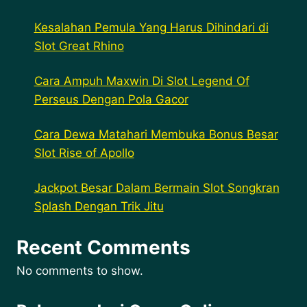
Kesalahan Pemula Yang Harus Dihindari di
Slot Great Rhino
Cara Ampuh Maxwin Di Slot Legend Of
Perseus Dengan Pola Gacor
Cara Dewa Matahari Membuka Bonus Besar
Slot Rise of Apollo
Jackpot Besar Dalam Bermain Slot Songkran
Splash Dengan Trik Jitu
Recent Comments
No comments to show.