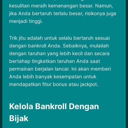
kesulitan meraih kemenangan besar. Namun,
jika Anda bertaruh terlalu besar, risikonya juga
menjadi tinggi.
Trik jitu adalah untuk selalu bertaruh sesuai
dengan bankroll Anda. Sebaiknya, mulailah
dengan taruhan yang lebih kecil dan secara
bertahap tingkatkan taruhan Anda saat
permainan berjalan lancar. Ini akan memberi
Anda lebih banyak kesempatan untuk
mendapatkan fitur bonus atau jackpot.
Kelola Bankroll Dengan
Bijak