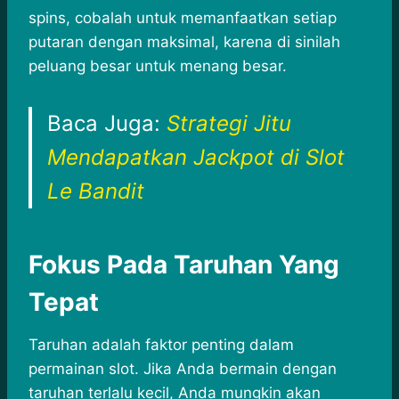
spins, cobalah untuk memanfaatkan setiap
putaran dengan maksimal, karena di sinilah
peluang besar untuk menang besar.
Baca Juga:
Strategi Jitu
Mendapatkan Jackpot di Slot
Le Bandit
Fokus Pada Taruhan Yang
Tepat
Taruhan adalah faktor penting dalam
permainan slot. Jika Anda bermain dengan
taruhan terlalu kecil, Anda mungkin akan