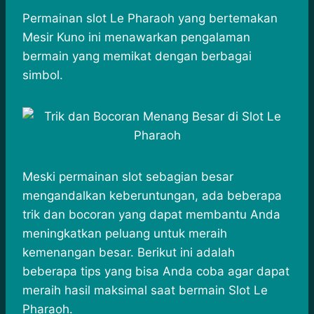
h
a
e
e
k
i
a
c
s
l
y
n
Permainan slot Le Pharaoh yang bertemakan
t
e
s
e
p
e
Mesir Kuno ini menawarkan pengalaman
s
b
e
g
e
bermain yang memikat dengan berbagai
A
o
n
r
simbol.
p
o
g
a
p
k
e
m
r
Meski permainan slot sebagian besar
mengandalkan keberuntungan, ada beberapa
trik dan bocoran yang dapat membantu Anda
meningkatkan peluang untuk meraih
kemenangan besar. Berikut ini adalah
beberapa tips yang bisa Anda coba agar dapat
meraih hasil maksimal saat bermain Slot Le
Pharaoh.