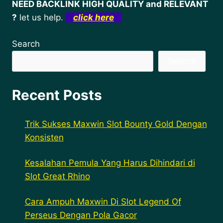
NEED BACKLINK HIGH QUALITY and RELEVANT
?
let us help.
click here
Search
Search
Recent Posts
Trik Sukses Maxwin Slot Bounty Gold Dengan
Konsisten
Kesalahan Pemula Yang Harus Dihindari di
Slot Great Rhino
Cara Ampuh Maxwin Di Slot Legend Of
Perseus Dengan Pola Gacor