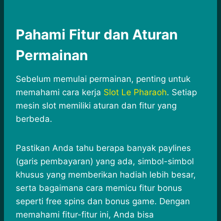
Pahami Fitur dan Aturan
Permainan
Sebelum memulai permainan, penting untuk
memahami cara kerja
Slot Le Pharaoh
. Setiap
mesin slot memiliki aturan dan fitur yang
berbeda.
Pastikan Anda tahu berapa banyak paylines
(garis pembayaran) yang ada, simbol-simbol
khusus yang memberikan hadiah lebih besar,
serta bagaimana cara memicu fitur bonus
seperti free spins dan bonus game. Dengan
memahami fitur-fitur ini, Anda bisa