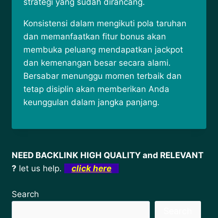
strategi yang sudah dirancang.
Konsistensi dalam mengikuti pola taruhan
dan memanfaatkan fitur bonus akan
membuka peluang mendapatkan jackpot
dan kemenangan besar secara alami.
Bersabar menunggu momen terbaik dan
tetap disiplin akan memberikan Anda
keunggulan dalam jangka panjang.
NEED BACKLINK HIGH QUALITY and RELEVANT
?
let us help.
click here
Search
Search