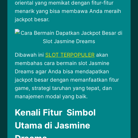
oriental yang memikat dengan fitur-fitur
menarik yang bisa membawa Anda meraih
jackpot besar.
Dibawah ini
SLOT TERPOPULER
akan
membahas cara bermain slot Jasmine
Dreams agar Anda bisa mendapatkan
jackpot besar dengan memanfaatkan fitur
game, strategi taruhan yang tepat, dan
manajemen modal yang baik.
Kenali Fitur Simbol
Utama di Jasmine