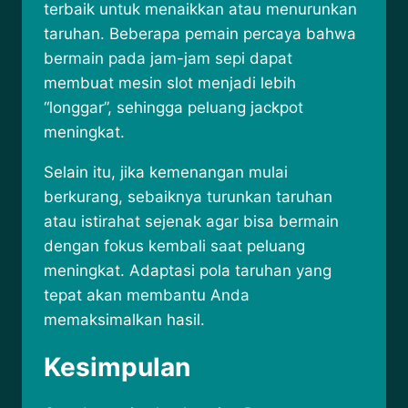
terbaik untuk menaikkan atau menurunkan
taruhan. Beberapa pemain percaya bahwa
bermain pada jam-jam sepi dapat
membuat mesin slot menjadi lebih
“longgar”, sehingga peluang jackpot
meningkat.
Selain itu, jika kemenangan mulai
berkurang, sebaiknya turunkan taruhan
atau istirahat sejenak agar bisa bermain
dengan fokus kembali saat peluang
meningkat. Adaptasi pola taruhan yang
tepat akan membantu Anda
memaksimalkan hasil.
Kesimpulan