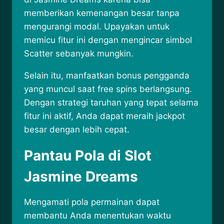
memberikan kemenangan besar tanpa
mengurangi modal. Upayakan untuk
memicu fitur ini dengan mengincar simbol
Scatter sebanyak mungkin.
Selain itu, manfaatkan bonus pengganda
yang muncul saat free spins berlangsung.
Dengan strategi taruhan yang tepat selama
fitur ini aktif, Anda dapat meraih jackpot
besar dengan lebih cepat.
Pantau Pola di Slot
Jasmine Dreams
Mengamati pola permainan dapat
membantu Anda menentukan waktu