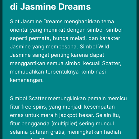
di Jasmine Dreams
Slot Jasmine Dreams menghadirkan tema
oriental yang memikat dengan simbol-simbol
seperti permata, bunga melati, dan karakter
Jasmine yang mempesona. Simbol Wild
Jasmine sangat penting karena dapat
menggantikan semua simbol kecuali Scatter,
memudahkan terbentuknya kombinasi
kemenangan.
Simbol Scatter memungkinkan pemain memicu
fitur free spins, yang menjadi kesempatan
emas untuk meraih jackpot besar. Selain itu,
fitur pengganda (multiplier) sering muncul
selama putaran gratis, meningkatkan hadiah