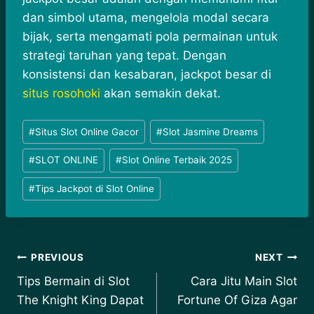
dan simbol utama, mengelola modal secara
bijak, serta mengamati pola permainan untuk
strategi taruhan yang tepat. Dengan
konsistensi dan kesabaran, jackpot besar di
situs rosohoki
akan semakin dekat.
Post
#
Situs Slot Online Gacor
#
Slot Jasmine Dreams
Tags:
#
SLOT ONLINE
#
Slot Online Terbaik 2025
#
Tips Jackpot di Slot Online
Post
PREVIOUS
NEXT
Tips Bermain di Slot
Cara Jitu Main Slot
navigation
The Knight King Dapat
Fortune Of Giza Agar