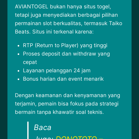
AVIANTOGEL bukan hanya situs togel,
tetapi juga menyediakan berbagai pilihan
permainan slot berkualitas, termasuk Taiko
Beats. Situs ini terkenal karena:
RTP (Return to Player) yang tinggi
Proses deposit dan withdraw yang
cepat
Layanan pelanggan 24 jam
Bonus harian dan event menarik
Dengan keamanan dan kenyamanan yang
terjamin, pemain bisa fokus pada strategi
bermain tanpa khawatir soal teknis.
Baca