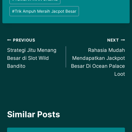
#
Trik Ampuh Meraih Jacpot Besar
Post
PREVIOUS
NEXT
Strategi Jitu Menang
Rahasia Mudah
navigation
Besar di Slot Wild
Mendapatkan Jackpot
Bandito
Besar Di Ocean Palace
Loot
Similar Posts