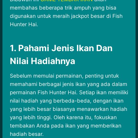
membahas beberapa trik ampuh yang bisa
digunakan untuk meraih jackpot besar di Fish
Hunter Hai.
1.
Pahami Jenis Ikan Dan
Nilai Hadiahnya
Sebelum memulai permainan, penting untuk
memahami berbagai jenis ikan yang ada dalam
permainan Fish Hunter Hai. Setiap ikan memiliki
nilai hadiah yang berbeda-beda, dengan ikan
yang lebih besar biasanya menawarkan hadiah
yang lebih tinggi. Oleh karena itu, fokuskan
tembakan Anda pada ikan yang memberikan
hadiah besar.