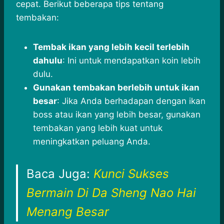
cepat. Berikut beberapa tips tentang
tembakan:
Tembak ikan yang lebih kecil terlebih
dahulu
: Ini untuk mendapatkan koin lebih
dulu.
Gunakan tembakan berlebih untuk ikan
besar
: Jika Anda berhadapan dengan ikan
boss atau ikan yang lebih besar, gunakan
tembakan yang lebih kuat untuk
meningkatkan peluang Anda.
Baca Juga:
Kunci Sukses
Bermain Di Da Sheng Nao Hai
Menang Besar