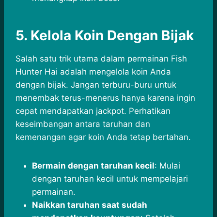
5.
Kelola Koin Dengan Bijak
Salah satu trik utama dalam permainan Fish
Hunter Hai adalah mengelola koin Anda
dengan bijak. Jangan terburu-buru untuk
menembak terus-menerus hanya karena ingin
cepat mendapatkan jackpot. Perhatikan
keseimbangan antara taruhan dan
kemenangan agar koin Anda tetap bertahan.
Bermain dengan taruhan kecil
: Mulai
dengan taruhan kecil untuk mempelajari
permainan.
Naikkan taruhan saat sudah