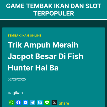
Skip
GAME TEMBAK IKAN DAN SLOT
to
TERPOPULER
content
TEMBAK IKAN ONLINE
Trik Ampuh Meraih
Jacpot Besar Di Fish
Hunter Hai Ba
02/28/2025
bagikan
W
F
M
T
S
L
X
Share